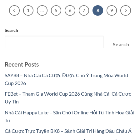
1
…
5
6
7
8
9
Search
Search
Recent Posts
SAY88 – Nhà Cái Cá Cược Được Chú Ý Trong Mùa World
Cup 2026
FEBet – Tham Gia World Cup 2026 Cùng Nhà Cái Cá Cược
Uy Tín
Nhà Cái Happy Luke – Sân Chơi Online Hội Tụ Tinh Hoa Giải
Trí
Cá Cược Trực Tuyến BK8 – Sảnh Giải Trí Hàng Đầu Châu Á