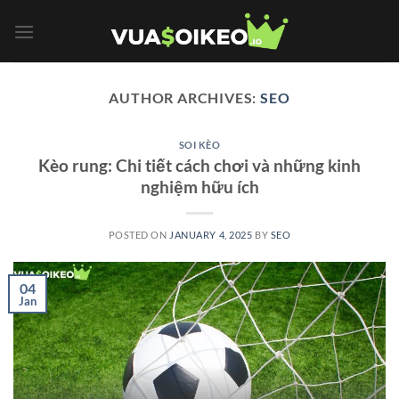
Skip
to
content
AUTHOR ARCHIVES:
SEO
SOI KÈO
Kèo rung: Chi tiết cách chơi và những kinh
nghiệm hữu ích
POSTED ON
JANUARY 4, 2025
BY
SEO
04
Jan