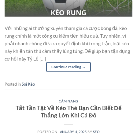
Với những ai thường xuyên tham gia cá cược bóng đá, kèo
rung chính là một công cụ kiếm tiền hiệu quả. Tuy nhiên, vì
phải nhanh chóng đưa ra quyết định khi trong trận, loại kèo
này khiến tân thủ cảm thấy lúng túng. Để giúp bạn tận dụng
cơ hội này Tỷ Lệ […]
Continue reading
→
Posted in
Soi Kèo
CẨM NANG
Tất Tần Tật Về Kèo Thẻ Bạn Cần Biết Để
Thắng Lớn Khi Cá Độ
POSTED ON
JANUARY 4, 2025
BY
SEO