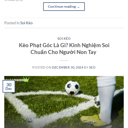
Continue reading
→
Posted in
Soi Kèo
SOI KÈO
Kèo Phạt Góc Là Gì? Kinh Nghiệm Soi
Chuẩn Cho Người Non Tay
POSTED ON
DECEMBER 30, 2024
BY
SEO
30
Dec