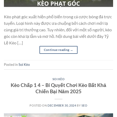
Kèo phạt góc xuất hiện phổ biến trong cá cược bóng đá trực
tuyến. Loại hình này được ưa chuộng bởi cách chơi mới lạ
cùng giá trị thưởng cao. Tuy nhiên, đối với một số người, kèo
góc còn khá lạ lẫm và mơ hồ. Nội dung bài viết dưới đây Tỷ
Lệ Kèo […]
Continue reading
→
Posted in
Soi Kèo
SOI KÈO
Kèo Chấp 1 4 – Bí Quyết Chơi Kèo Bất Khả
Chiến Bại Năm 2025
POSTED ON
DECEMBER 30, 2024
BY
SEO