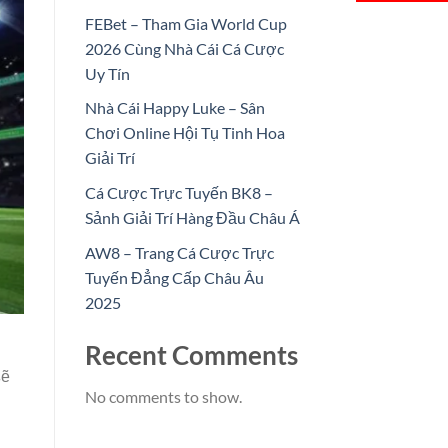
FEBet – Tham Gia World Cup
2026 Cùng Nhà Cái Cá Cược
Uy Tín
Nhà Cái Happy Luke – Sân
Chơi Online Hội Tụ Tinh Hoa
Giải Trí
Cá Cược Trực Tuyến BK8 –
Sảnh Giải Trí Hàng Đầu Châu Á
AW8 – Trang Cá Cược Trực
Tuyến Đẳng Cấp Châu Âu
2025
Recent Comments
sẽ
No comments to show.