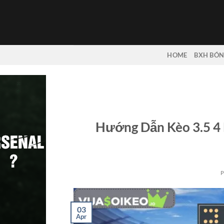
Skip
to
content
HOME
BXH BÓN
Hướng Dẫn Kèo 3.5 4 L
03
Apr