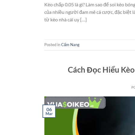
Kèo chấp 0.05 là gì? Làm sao để soi kèo bón
của nhiều người đam mê cá cược, đặc biệt l
từ kèo nhà cái uy […]
Posted in
Cẩm Nang
Cách Đọc Hiểu Kèo 
P
06
Mar