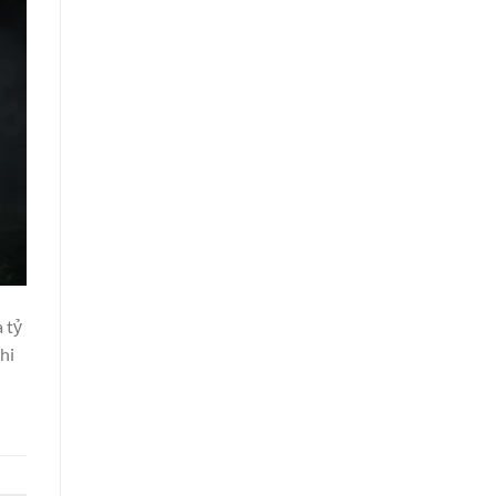
 tỷ
hi