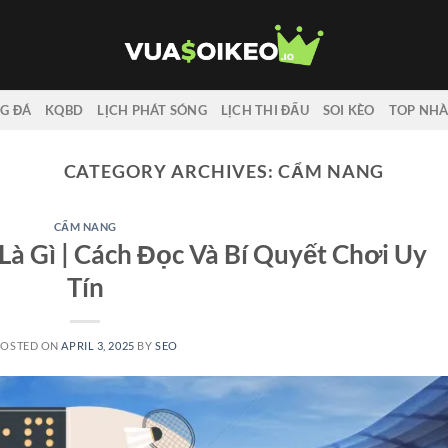
G ĐÁ
KQBD
LỊCH PHÁT SÓNG
LỊCH THI ĐẤU
SOI KÈO
TOP NHÀ
CATEGORY ARCHIVES:
CẨM NANG
CẨM NANG
à Gì | Cách Đọc Và Bí Quyết Chơi Uy
Tín
POSTED ON
APRIL 3, 2025
BY
SEO