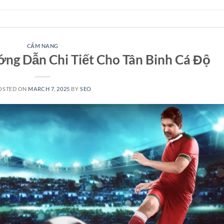
CẨM NANG
ớng Dẫn Chi Tiết Cho Tân Binh Cá Độ
OSTED ON
MARCH 7, 2025
BY
SEO