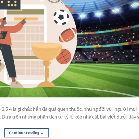
3.5 4 là gì chắc hẳn đã quá quen thuộc, nhưng đối với người mới,
 Dựa trên những phân tích từ tỷ lệ kèo nhà cái, bài viết dưới đây 
Continue reading
→