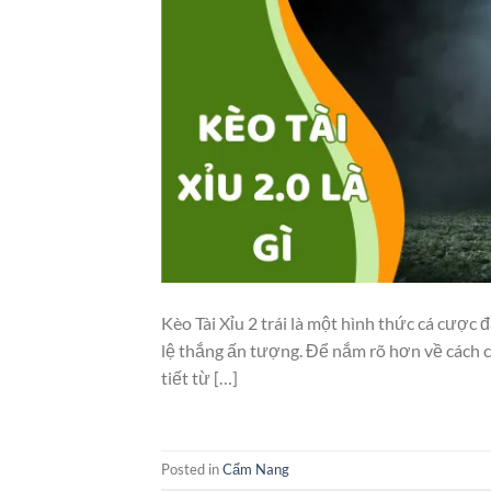
Kèo Tài Xỉu 2 trái là một hình thức cá cược
lệ thắng ấn tượng. Để nắm rõ hơn về cách ch
tiết từ […]
Posted in
Cẩm Nang