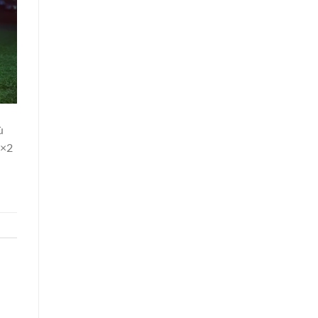
ù
1×2