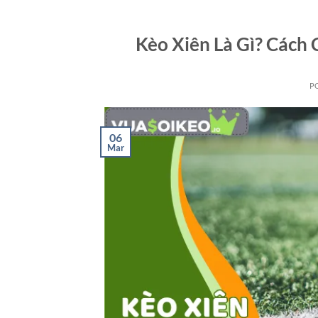
Kèo Xiên Là Gì? Cách 
P
06
Mar