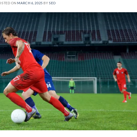
OSTED ON
MARCH 6, 2025
BY
SEO