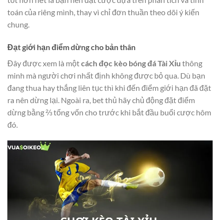
toán của riêng mình, thay vì chỉ đơn thuần theo dõi ý kiến
chung.
Đạt giới hạn điểm dừng cho bản thân
Đây được xem là một
cách đọc kèo bóng đá Tài Xỉu
thông
minh mà người chơi nhất định không được bỏ qua. Dù bạn
đang thua hay thắng liên tục thì khi đến điểm giới hạn đã đặt
ra nên dừng lại. Ngoài ra, bet thủ hãy chủ động đặt điểm
dừng bằng ⅔ tổng vốn cho trước khi bắt đầu buổi cược hôm
đó.