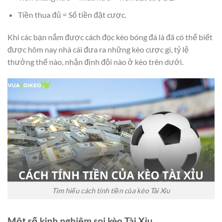
Tiền thua đủ = Số tiền đặt cược.
Khi các bạn nắm được cách đọc kèo bóng đá là đã có thể biết
được hôm nay nhà cái đưa ra những kèo cược gì, tỷ lệ
thưởng thế nào, nhận định đội nào ở kèo trên dưới.
Tìm hiểu cách tính tiền của kèo Tài Xỉu
Một số kinh nghiệm soi kèo Tài Xỉu