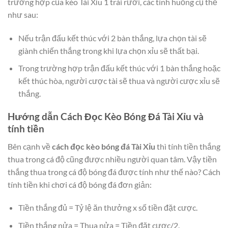
trường hợp của kèo Tài Xỉu 1 trái rưỡi, các tình huống cụ thể
như sau:
Nếu trận đấu kết thúc với 2 bàn thắng, lựa chọn tài sẽ
giành chiến thắng trong khi lựa chọn xỉu sẽ thất bại.
Trong trường hợp trận đấu kết thúc với 1 bàn thắng hoặc
kết thúc hòa, người cược tài sẽ thua và người cược xỉu sẽ
thắng.
Hướng dẫn Cách Đọc Kèo Bóng Đá Tài Xỉu và
tính tiền
Bên cạnh về
cách đọc kèo bóng đá Tài Xỉu
thì tính tiền thắng
thua trong cá độ cũng được nhiều người quan tâm. Vậy tiền
thắng thua trong cá độ bóng đá được tính như thế nào? Cách
tính tiền khi chơi cá độ bóng đá đơn giản:
Tiền thắng đủ = Tỷ lệ ăn thưởng x số tiền đặt cược.
Tiền thắng nửa = Thua nửa = Tiền đặt cược/2.