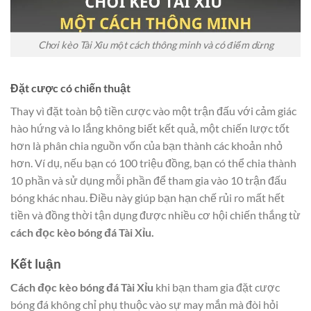
Chơi kèo Tài Xỉu một cách thông minh và có điểm dừng
Đặt cược có chiến thuật
Thay vì đặt toàn bộ tiền cược vào một trận đấu với cảm giác
hào hứng và lo lắng không biết kết quả, một chiến lược tốt
hơn là phân chia nguồn vốn của bạn thành các khoản nhỏ
hơn. Ví dụ, nếu bạn có 100 triệu đồng, bạn có thể chia thành
10 phần và sử dụng mỗi phần để tham gia vào 10 trận đấu
bóng khác nhau. Điều này giúp bạn hạn chế rủi ro mất hết
tiền và đồng thời tận dụng được nhiều cơ hội chiến thắng từ
cách đọc kèo bóng đá Tài Xỉu.
Kết luận
Cách đọc kèo bóng đá Tài Xỉu
khi bạn tham gia đặt cược
bóng đá không chỉ phụ thuộc vào sự may mắn mà đòi hỏi