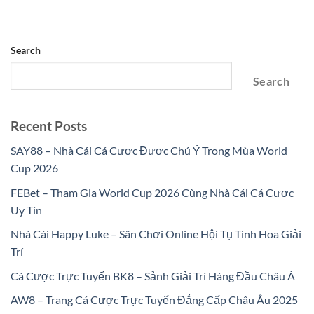
Search
Search
Recent Posts
SAY88 – Nhà Cái Cá Cược Được Chú Ý Trong Mùa World
Cup 2026
FEBet – Tham Gia World Cup 2026 Cùng Nhà Cái Cá Cược
Uy Tín
Nhà Cái Happy Luke – Sân Chơi Online Hội Tụ Tinh Hoa Giải
Trí
Cá Cược Trực Tuyến BK8 – Sảnh Giải Trí Hàng Đầu Châu Á
AW8 – Trang Cá Cược Trực Tuyến Đẳng Cấp Châu Âu 2025