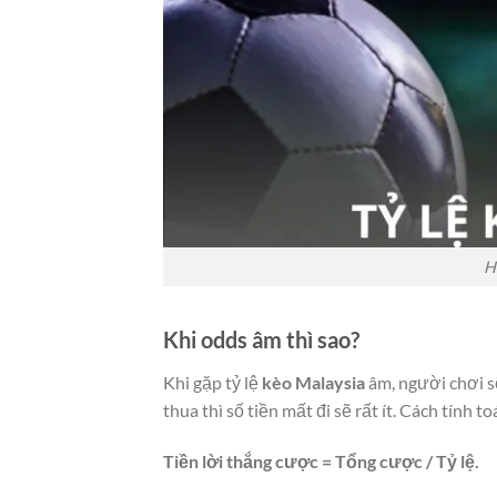
H
Khi odds âm thì sao?
Khi gặp tỷ lệ
kèo Malaysia
âm, người chơi s
thua thì số tiền mất đi sẽ rất ít. Cách tính
Tiền lời thắng cược = Tổng cược / Tỷ lệ.