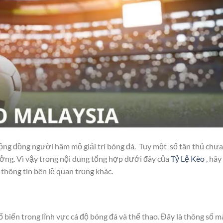
cộng đồng người hâm mộ giải trí bóng đá. Tuy một số tân thủ chưa
ưởng. Vì vậy trong nội dung tổng hợp dưới đây của
Tỷ Lệ Kèo
, hãy
 thông tin bên lề quan trọng khác.
 biến trong lĩnh vực cá độ bóng đá và thể thao. Đây là thông số m