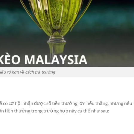
iểu rõ hơn về cách trả thưởng
ẽ có cơ hội nhận được số tiền thưởng lớn nếu thắng, nhưng nếu
 toán tiền thưởng trong trường hợp này cụ thể như sau: