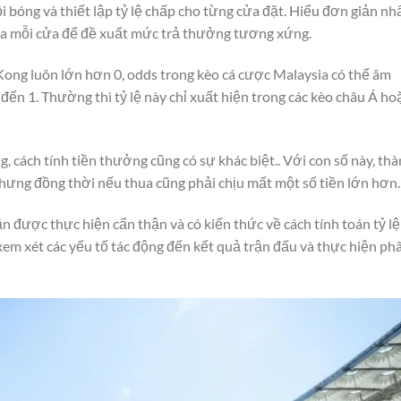
i bóng và thiết lập tỷ lệ chấp cho từng cửa đặt. Hiểu đơn giản nhấ
của mỗi cửa để đề xuất mức trả thưởng tương xứng.
 Kong luôn lớn hơn 0, odds trong kèo cá cược Malaysia có thể âm
n 1. Thường thì tỷ lệ này chỉ xuất hiện trong các kèo châu Á ho
, cách tính tiền thưởng cũng có sự khác biệt.. Với con số này, th
hưng đồng thời nếu thua cũng phải chịu mất một số tiền lớn hơn.
ần được thực hiện cẩn thận và có kiến thức về cách tính toán tỷ lệ
xem xét các yếu tố tác động đến kết quả trận đấu và thực hiện ph