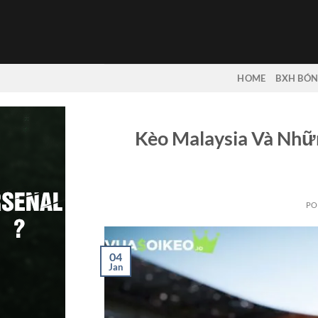
Skip
to
content
HOME
BXH BÓN
Kèo Malaysia Và Nhữ
PO
04
Jan