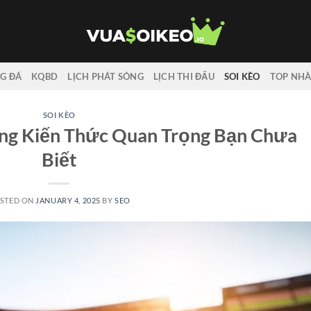
G ĐÁ
KQBD
LỊCH PHÁT SÓNG
LỊCH THI ĐẤU
SOI KÈO
TOP NHÀ
SOI KÈO
ng Kiến Thức Quan Trọng Bạn Chưa
Biết
STED ON
JANUARY 4, 2025
BY
SEO