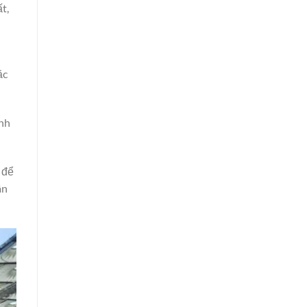
t,
ặc
ành
 để
ân