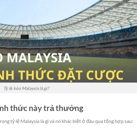
Tỷ lệ kèo Malaysia là gì?
ình thức này trả thưởng
ong tỷ lệ Malaysia là gì và nó khác biệt ở đâu qua tổng hợp sau: