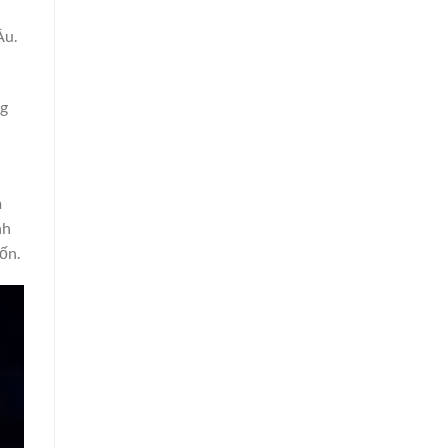
Âu.
ng
m
nh
ốn.