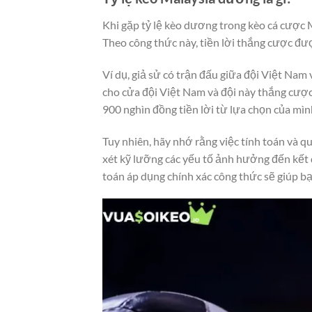
Khi gặp tỷ lệ kèo dương trong kèo cá cược 
Theo công thức này, tiền lời thắng cược đượ
Ví dụ, giả sử có trận đấu giữa đội Việt Nam 
cho cửa đội Việt Nam và đội này thắng cược,
900 nghìn đồng tiền lời từ lựa chọn của mìn
Tuy nhiên, hãy nhớ rằng việc tính toán và q
xét kỹ lưỡng các yếu tố ảnh hưởng đến kết q
toán áp dụng chính xác công thức sẽ giúp b