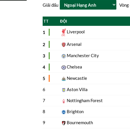
Giải đấu
Vòng
TT
ĐỘI
Liverpool
1
Arsenal
2
Manchester City
3
Chelsea
4
Newcastle
5
6
Aston Villa
7
Nottingham Forest
8
Brighton
9
Bournemouth