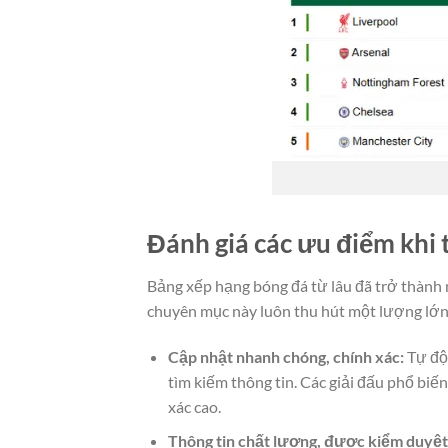
Đánh giá các ưu điểm khi
Bảng xếp hạng bóng đá từ lâu đã trở thành 
chuyên mục này luôn thu hút một lượng lớn
Cập nhật nhanh chóng, chính xác:
Tự độ
tìm kiếm thông tin. Các giải đấu phổ biế
xác cao.
Thông tin chất lượng, được kiểm duyệt