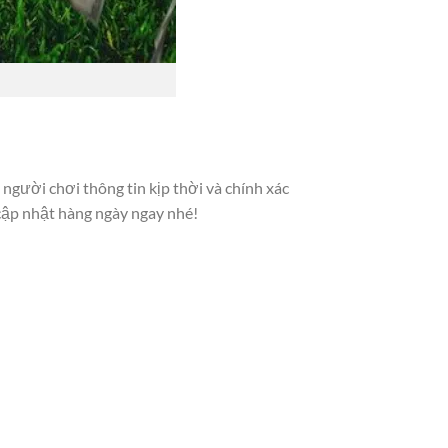
người chơi thông tin kịp thời và chính xác
 cập nhật hàng ngày ngay nhé!