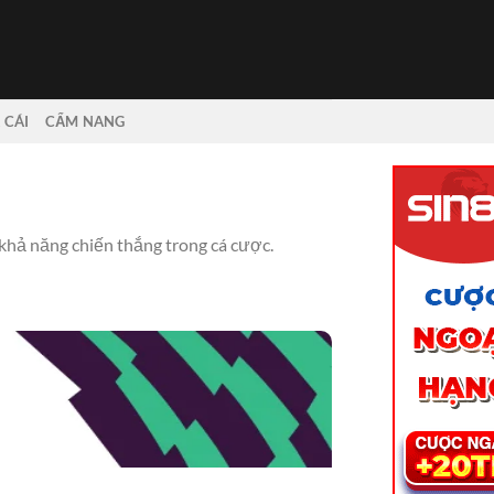
 CÁI
CẨM NANG
c khả năng chiến thắng trong cá cược.