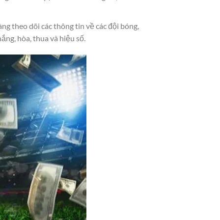
ng theo dõi các thông tin về các đội bóng,
hắng, hòa, thua và hiệu số.