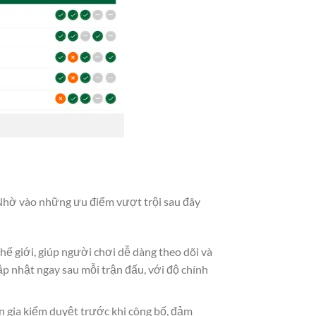
. Nhờ vào những ưu điểm vượt trội sau đây
hế giới, giúp người chơi dễ dàng theo dõi và
ập nhật ngay sau mỗi trận đấu, với độ chính
n gia kiểm duyệt trước khi công bố, đảm