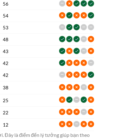
56
54
53
48
43
42
42
38
25
22
12
. Đây là điểm đến lý tưởng giúp bạn theo