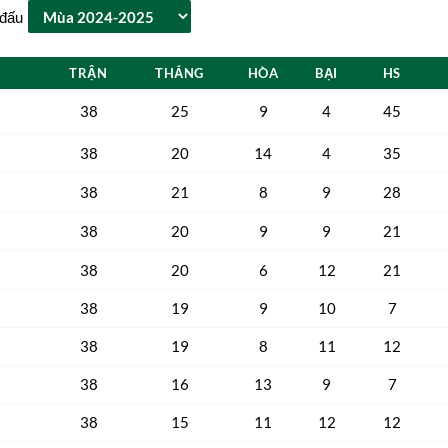
 đấu
TRẬN
THẮNG
HÒA
BẠI
HS
38
25
9
4
45
38
20
14
4
35
38
21
8
9
28
38
20
9
9
21
38
20
6
12
21
38
19
9
10
7
38
19
8
11
12
38
16
13
9
7
38
15
11
12
12