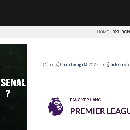
Skip
to
content
HOME
BXH BÓN
Cập nhật
bxh bóng đá
2025 từ
tỷ lệ kèo
với
BẢNG XẾP HẠNG
PREMIER LEAGU