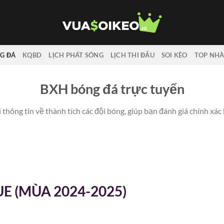
G ĐÁ
KQBD
LỊCH PHÁT SÓNG
LỊCH THI ĐẤU
SOI KÈO
TOP NHÀ
BXH bóng đá trực tuyến
 thông tin về thành tích các đội bóng, giúp bạn đánh giá chính xá
E (MÙA 2024-2025)