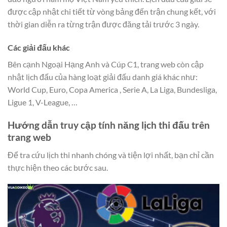
được cập nhật chi tiết từ vòng bảng đến trận chung kết, với
thời gian diễn ra từng trận được đăng tải trước 3 ngày.
Các giải đấu khác
Bên cạnh Ngoại Hạng Anh và Cúp C1, trang web còn cập
nhật lịch đấu của hàng loạt giải đấu danh giá khác như:
World Cup, Euro, Copa America , Serie A, La Liga, Bundesliga,
Ligue 1, V-League, …
Hướng dẫn truy cập tính năng lịch thi đấu trên
trang web
Để tra cứu lịch thi nhanh chóng và tiện lợi nhất, bạn chỉ cần
thực hiện theo các bước sau.