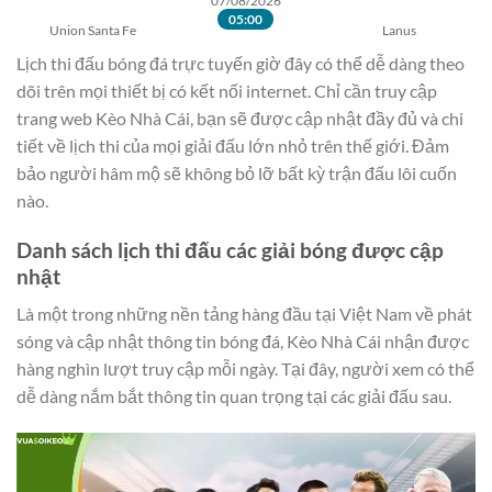
05:00
Union Santa Fe
Lanus
Lịch thi đấu bóng đá trực tuyến giờ đây có thể dễ dàng theo
dõi trên mọi thiết bị có kết nối internet. Chỉ cần truy cập
trang web Kèo Nhà Cái, bạn sẽ được cập nhật đầy đủ và chi
tiết về lịch thi của mọi giải đấu lớn nhỏ trên thế giới. Đảm
bảo người hâm mộ sẽ không bỏ lỡ bất kỳ trận đấu lôi cuốn
nào.
Danh sách lịch thi đấu các giải bóng được cập
nhật
Là một trong những nền tảng hàng đầu tại Việt Nam về phát
sóng và cập nhật thông tin bóng đá, Kèo Nhà Cái nhận được
hàng nghìn lượt truy cập mỗi ngày. Tại đây, người xem có thể
dễ dàng nắm bắt thông tin quan trọng tại các giải đấu sau.