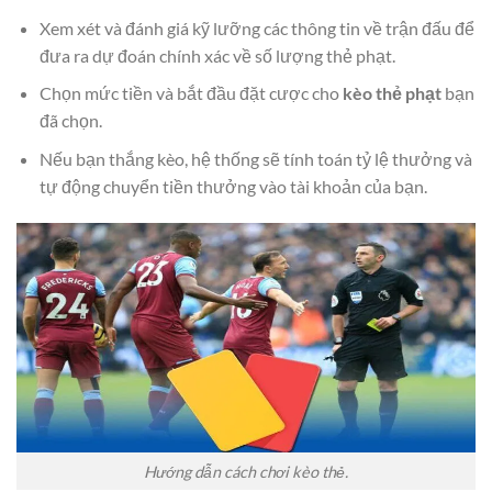
Xem xét và đánh giá kỹ lưỡng các thông tin về trận đấu để
đưa ra dự đoán chính xác về số lượng thẻ phạt.
Chọn mức tiền và bắt đầu đặt cược cho
kèo thẻ phạt
bạn
đã chọn.
Nếu bạn thắng kèo, hệ thống sẽ tính toán tỷ lệ thưởng và
tự động chuyển tiền thưởng vào tài khoản của bạn.
Hướng dẫn cách chơi kèo thẻ.