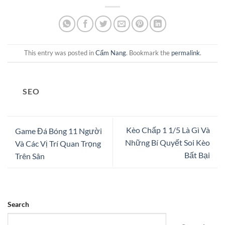
This entry was posted in
Cẩm Nang
. Bookmark the
permalink
.
SEO
Kèo Chấp 1 1/5 Là Gì Và
Game Đá Bóng 11 Người
Những Bí Quyết Soi Kèo
Và Các Vị Trí Quan Trọng
Bất Bại
Trên Sân
Search