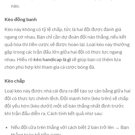
nào.
Kèo đồng banh
Kèo này không có tỷ lệ chấp, tức là hai đội được đánh giá
ngang cơ nhau. Bạn chỉ cần dự đoán đội nào thắng, nếu kết
quả hòa thì tiền cược sẽ được hoàn lại. Loại kèo này thường
gặp trong các trận đấu lớn giữa hai đội có thực lực ngang
nhau. Hiểu rõ
kèo handicap là gì
sẽ giúp bạn có thêm lựa
chọn phù hợp khi tham gia cá cược bóng đá.
Kèo chấp
Loại kèo này được nhà cái đưa ra để tạo sự cân bằng giữa hai
đội có thực lực chênh lệch. Đội mạnh hơn (kèo trên) sẽ chấp
đội yếu hơn (kèo dưới) một số bàn thắng nhất định trước
khi trận đấu diễn ra. Cách tính kết quả như sau:
Nếu đội cửa trên thắng với cách biệt 2 bàn trở lên → Bạn
thắng toàn bộ tiền cược.