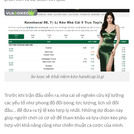
Sơ lược về khái niệm kèo handicap là gì
Trước khi trận đấu diễn ra, nhà cái sẽ nghiên cứu kỹ lưỡng
các yếu tố như phong độ đội bóng, lực lượng, lịch sử đối
đầu… để đưa ra tỷ lệ kèo hợp lý nhất. Những dự đoán này
giúp người chơi có cơ sở để tham khảo và lựa chọn kèo phù
hợp với khả năng cũng như chiến thuật cá cược của mình.