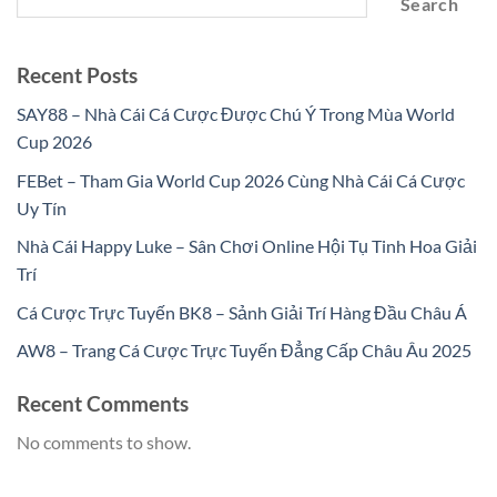
Search
Recent Posts
SAY88 – Nhà Cái Cá Cược Được Chú Ý Trong Mùa World
Cup 2026
FEBet – Tham Gia World Cup 2026 Cùng Nhà Cái Cá Cược
Uy Tín
Nhà Cái Happy Luke – Sân Chơi Online Hội Tụ Tinh Hoa Giải
Trí
Cá Cược Trực Tuyến BK8 – Sảnh Giải Trí Hàng Đầu Châu Á
AW8 – Trang Cá Cược Trực Tuyến Đẳng Cấp Châu Âu 2025
Recent Comments
No comments to show.