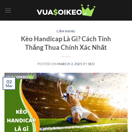
Skip
to
content
CẨM NANG
Kèo Handicap Là Gì? Cách Tính
Thắng Thua Chính Xác Nhất
POSTED ON
MARCH 2, 2025
BY
SEO
02
Mar