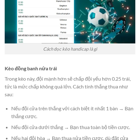
Cách đọc kèo handicap là gì
Kèo đồng banh nửa trái
Trong kèo này, đội mạnh hơn sẽ chấp đội yếu hơn 0.25 trái,
tức là mức chấp không quá lớn. Cách tính thắng thua như
sau:
Nếu đội cửa trên thắng với cách biệt ít nhất 1 bàn → Bạn
thắng cược.
Nếu đội cửa dưới thắng → Bạn thua toàn bộ tiền cược.
Nếu hai đội hòa → Bạn thua nửa tiền cược, dù đặt cửa