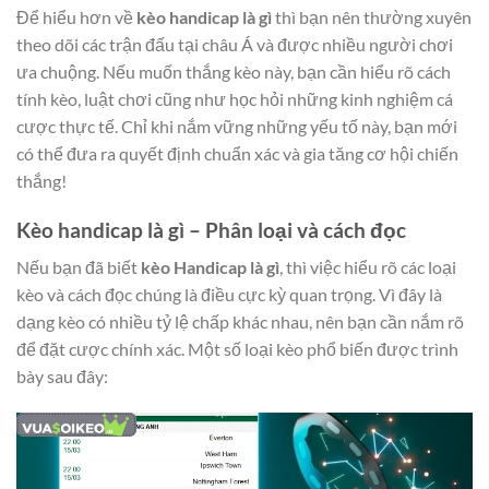
Để hiểu hơn về
kèo handicap là gì
thì bạn nên thường xuyên
theo dõi các trận đấu tại châu Á và được nhiều người chơi
ưa chuộng. Nếu muốn thắng kèo này, bạn cần hiểu rõ cách
tính kèo, luật chơi cũng như học hỏi những kinh nghiệm cá
cược thực tế. Chỉ khi nắm vững những yếu tố này, bạn mới
có thể đưa ra quyết định chuẩn xác và gia tăng cơ hội chiến
thắng!
Kèo handicap là gì – Phân loại và cách đọc
Nếu bạn đã biết
kèo Handicap là gì
, thì việc hiểu rõ các loại
kèo và cách đọc chúng là điều cực kỳ quan trọng. Vì đây là
dạng kèo có nhiều tỷ lệ chấp khác nhau, nên bạn cần nắm rõ
để đặt cược chính xác. Một số loại kèo phổ biến được trình
bày sau đây: