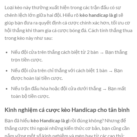
Loại kèo này thường xuất hiện trong các trận đấu có sự
chênh lệch lớn giữa hai đội. Hiểu rõ
kèo handicap là gì
sẽ
giúp bạn đưa ra quyết định cá cược chính xác hơn, tối ưu cơ
hội thắng khi tham gia cá cược bóng đá. Cách tính thắng thua
trong kèo này như sau:
Nếu đội cửa trên thắng cách biệt từ 2 bàn → Bạn thắng
trọn tiền cược.
Nếu đội cửa trên chỉ thắng với cách biệt 1 bàn → Bạn
được hoàn lại tiền cược.
Nếu trận đấu hòa hoặc đội cửa dưới thắng → Bạn mất
toàn bộ tiền cược.
Kinh nghiệm cá cược kèo Handicap cho tân binh
Bạn đã hiểu
kèo Handicap là gì
rồi đúng không? Nhưng để
thắng cược thì ngoài những kiến thức cơ bản, bạn cũng cần
nắm vững một số kinh nghiệm và mẹo hay từ các cao thủ: