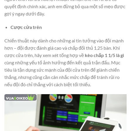
quyết định chính xác, anh em đừng bỏ qua một số mẹo được
gợi ý ngay dưới đây.
Cược cửa trên
Chiến thuật này dành cho những ai tin tưởng vào đội mạnh
hơn – đội được đánh giá cao và chấp đối thủ 1.25 bàn. Khi
cược cửa trên, hãy xem xét tổng hợp về
kèo chấp 1 1/5 là gì
cùng những yếu tố ảnh hưởng đến kết quả trận đấu. Mục
tiêu là tận dụng sức mạnh của đội cửa trên để giành chiến
thắng, nhưng cũng cần cân nhắc mức chấp để tránh rủi ro
nếu đội đó chỉ thắng với cách biệt tối thiểu.