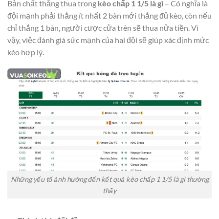
Bản chất thắng thua trong
kèo chấp 1 1/5 là gì
– Có nghĩa là
đội mạnh phải thắng ít nhất 2 bàn mới thắng đủ kèo, còn nếu
chỉ thắng 1 bàn, người cược cửa trên sẽ thua nửa tiền. Vì
vậy, việc đánh giá sức mạnh của hai đội sẽ giúp xác định mức
kèo hợp lý.
Những yếu tố ảnh hưởng đến kết quả kèo chấp 1 1/5 là gì thường
thấy