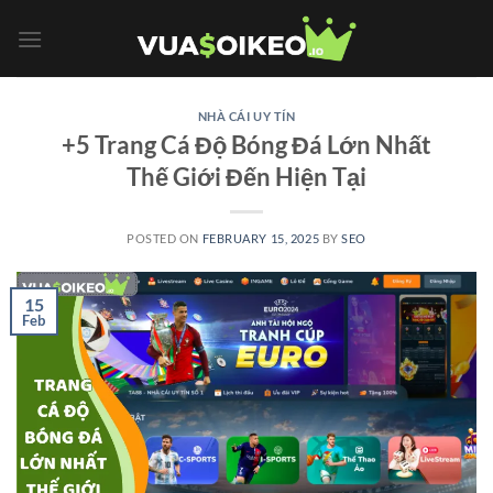
Skip
to
content
NHÀ CÁI UY TÍN
+5 Trang Cá Độ Bóng Đá Lớn Nhất
Thế Giới Đến Hiện Tại
POSTED ON
FEBRUARY 15, 2025
BY
SEO
15
Feb