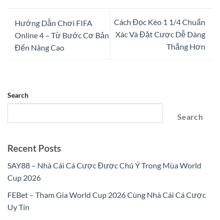
Cách Đọc Kèo 1 1/4 Chuẩn
Hướng Dẫn Chơi FIFA
Xác Và Đặt Cược Dễ Dàng
Online 4 – Từ Bước Cơ Bản
Thắng Hơn
Đến Nâng Cao
Search
Search
Recent Posts
SAY88 – Nhà Cái Cá Cược Được Chú Ý Trong Mùa World
Cup 2026
FEBet – Tham Gia World Cup 2026 Cùng Nhà Cái Cá Cược
Uy Tín