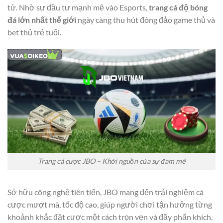
tử. Nhờ sự đầu tư mạnh mẽ vào Esports,
trang cá độ bóng
đá lớn nhất thế giới
ngày càng thu hút đông đảo game thủ và
bet thủ trẻ tuổi.
Trang cá cược JBO – Khởi nguồn của sự đam mê
Sở hữu công nghệ tiên tiến, JBO mang đến trải nghiệm cá
cược mượt mà, tốc độ cao, giúp người chơi tận hưởng từng
khoảnh khắc đặt cược một cách trọn vẹn và đầy phấn khích.