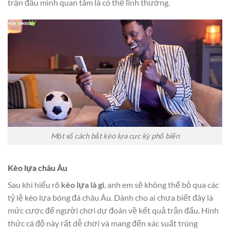
trận đấu mình quan tâm là có thể lĩnh thưởng.
Một số cách bắt kèo lựa cực kỳ phổ biến
Kèo lựa châu Âu
Sau khi hiểu rõ
kèo lựa là gì
, anh em sẽ không thể bỏ qua các
tỷ lệ kèo lựa bóng đá châu Âu. Dành cho ai chưa biết đây là
mức cược để người chơi dự đoán về kết quả trận đấu. Hình
thức cá độ này rất dễ chơi và mang đến xác suất trúng