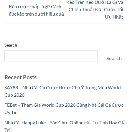
Kèo Trên Kèo Dưới Là Gì Và
Kèo cược chấp là gì? Cách
Chiến Thuật Đặt Cược Tối
đọc kèo trên dưới hiệu quả
Ưu Nhất
Search
Search
Recent Posts
SAY88 – Nhà Cái Cá Cược Được Chú Ý Trong Mùa World
Cup 2026
FEBet – Tham Gia World Cup 2026 Cùng Nhà Cái Cá Cược
Uy Tín
Nhà Cái Happy Luke – Sân Chơi Online Hội Tụ Tinh Hoa Giải
Trí