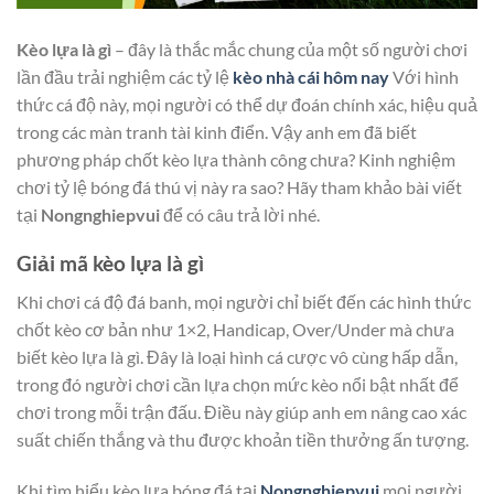
Kèo lựa là gì
– đây là thắc mắc chung của một số người chơi
lần đầu trải nghiệm các tỷ lệ
kèo nhà cái hôm nay
Với hình
thức cá độ này, mọi người có thể dự đoán chính xác, hiệu quả
trong các màn tranh tài kinh điển. Vậy anh em đã biết
phương pháp chốt kèo lựa thành công chưa? Kinh nghiệm
chơi tỷ lệ bóng đá thú vị này ra sao? Hãy tham khảo bài viết
tại
Nongnghiepvui
để có câu trả lời nhé.
Giải mã kèo lựa là gì
Khi chơi cá độ đá banh, mọi người chỉ biết đến các hình thức
chốt kèo cơ bản như 1×2, Handicap, Over/Under mà chưa
biết kèo lựa là gì. Đây là loại hình cá cược vô cùng hấp dẫn,
trong đó người chơi cần lựa chọn mức kèo nổi bật nhất để
chơi trong mỗi trận đấu. Điều này giúp anh em nâng cao xác
suất chiến thắng và thu được khoản tiền thưởng ấn tượng.
Khi tìm hiểu kèo lựa bóng đá tại
Nongnghiepvui
mọi người