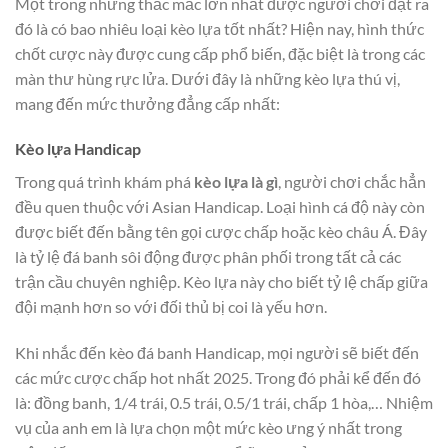
Một trong những thắc mắc lớn nhất được người chơi đặt ra
đó là có bao nhiêu loại kèo lựa tốt nhất? Hiện nay, hình thức
chốt cược này được cung cấp phổ biến, đặc biệt là trong các
màn thư hùng rực lửa. Dưới đây là những kèo lựa thú vị,
mang đến mức thưởng đẳng cấp nhất:
Kèo lựa Handicap
Trong quá trình khám phá
kèo lựa là gì
, người chơi chắc hẳn
đều quen thuộc với Asian Handicap. Loại hình cá độ này còn
được biết đến bằng tên gọi cược chấp hoặc kèo châu Á. Đây
là tỷ lệ đá banh sôi động được phân phối trong tất cả các
trận cầu chuyên nghiệp. Kèo lựa này cho biết tỷ lệ chấp giữa
đội mạnh hơn so với đối thủ bị coi là yếu hơn.
Khi nhắc đến kèo đá banh Handicap, mọi người sẽ biết đến
các mức cược chấp hot nhất 2025. Trong đó phải kể đến đó
là: đồng banh, 1/4 trái, 0.5 trái, 0.5/1 trái, chấp 1 hòa,… Nhiệm
vụ của anh em là lựa chọn một mức kèo ưng ý nhất trong