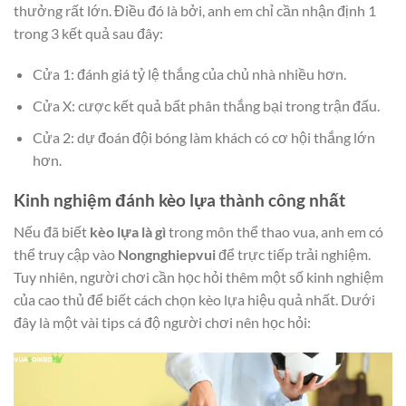
thưởng rất lớn. Điều đó là bởi, anh em chỉ cần nhận định 1
trong 3 kết quả sau đây:
Cửa 1: đánh giá tỷ lệ thắng của chủ nhà nhiều hơn.
Cửa X: cược kết quả bất phân thắng bại trong trận đấu.
Cửa 2: dự đoán đội bóng làm khách có cơ hội thắng lớn
hơn.
Kinh nghiệm đánh kèo lựa thành công nhất
Nếu đã biết
kèo lựa là gì
trong môn thể thao vua, anh em có
thể truy cập vào
Nongnghiepvui
để trực tiếp trải nghiệm.
Tuy nhiên, người chơi cần học hỏi thêm một số kinh nghiệm
của cao thủ để biết cách chọn kèo lựa hiệu quả nhất. Dưới
đây là một vài tips cá độ người chơi nên học hỏi: