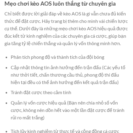
Mẹo chơi kèo AOS luôn thắng từ chuyên gia
Chỉ biết được lời giải đáp về kèo AOS là gì vẫn chưa đủ kiến
thức để đặt cược. Hãy trang bị thêm cho mình vài chiến lược
cụ thể. Dưới đây là những mẹo chơi kèo AOS hiệu quả được
đúc kết từ kinh nghiệm của các chuyên gia cá cược, giúp bạn
gia tăng tỷ lệ chiến thắng và quản lý vốn thông minh hơn.
Phân tích phong độ và thành tích của đội bóng
Cập nhật thông tin ảnh hưởng đến trận đấu (Các yếu tố
như thời tiết, chấn thương cầu thủ, phong độ thi đấu
hiện tại đều có thể ảnh hưởng đến kết quả trận đấu)
Tránh đặt cược theo cảm tính
Quản lý vốn cược hiệu quả (Bạn nên chia nhỏ số vốn
cược, không nên dồn hết vào một lần đặt cược để tránh
rủi ro mất trắng)
Tích lũy kinh nghiệm từ thực tế và cộng đồng cá cược