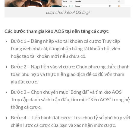
Luật chơi kèo AOS là gì
Các bước tham gia kèo AOS tại nền tảng cá cược
Bước 1 – Đăng nhập vào tài khoản cá cược: Truy cập
trang web nhà cái, đăng nhập bằng tài khoản hội viên
hoặc tạo tài khoản mới nếu chưa có.
Bước 2 – Nạp tiền vào ví cược: Chọn phương thức thanh
toán phù hợp và thực hiện giao dịch để có đủ vốn tham
gia đặt cược.
Bước 3 – Chọn chuyên mục “Bóng đá” và tìm kèo AOS:
Truy cập danh sách trận đấu, tìm mục “Kèo AOS” trong hệ
thống cá cược.
Bước 4 – Tiến hành đặt cược: Lựa chọn tỷ số phù hợp với
chiến lược cá cược của bạn và xác nhận mức cược.