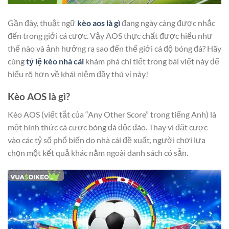
Gần đây, thuật ngữ
kèo aos là gì
đang ngày càng được nhắc
đến trong giới cá cược. Vậy AOS thực chất được hiểu như
thế nào và ảnh hưởng ra sao đến thế giới cá độ bóng đá? Hãy
cùng
tỷ lệ kèo nhà cái
khám phá chi tiết trong bài viết này để
hiểu rõ hơn về khái niệm đầy thú vị này!
Kèo AOS là gì?
Kèo AOS (viết tắt của “Any Other Score” trong tiếng Anh) là
một hình thức cá cược bóng đá độc đáo. Thay vì đặt cược
vào các tỷ số phổ biến do nhà cái đề xuất, người chơi lựa
chọn một kết quả khác nằm ngoài danh sách có sẵn.