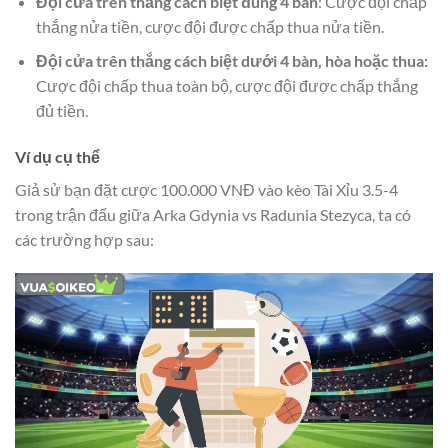
Đội cửa trên thắng cách biệt đúng 4 bàn
: Cược đội chấp
thắng nửa tiền, cược đội được chấp thua nửa tiền.
Đội cửa trên thắng cách biệt dưới 4 bàn, hòa hoặc thua:
Cược đội chấp thua toàn bộ, cược đội được chấp thắng
đủ tiền.
Ví dụ cụ thể
Giả sử bạn đặt cược 100.000 VNĐ vào kèo Tài Xỉu 3.5-4
trong trận đấu giữa Arka Gdynia vs Radunia Stezyca, ta có
các trường hợp sau: