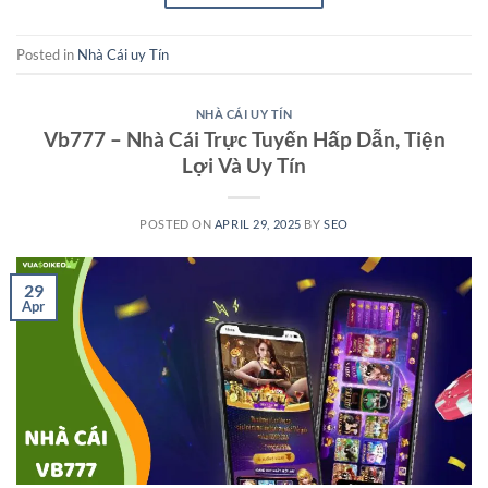
Posted in
Nhà Cái uy Tín
NHÀ CÁI UY TÍN
Vb777 – Nhà Cái Trực Tuyến Hấp Dẫn, Tiện
Lợi Và Uy Tín
POSTED ON
APRIL 29, 2025
BY
SEO
29
Apr