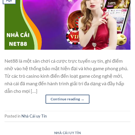
Apr
Net88 là một sân chơi cá cược trực tuyến uy tín, ghi điểm
nhờ vào hệ thống bảo mật hiện đại và kho game phong phú.
Từ các trò casino kinh điển đến loạt game công nghệ mới,
nhà cái đã mang đến hành trình giải trí đa dạng và đầy hấp
dẫn cho mọi […]
Continue reading
→
Posted in
Nhà Cái uy Tín
NHÀ CÁI UY TÍN