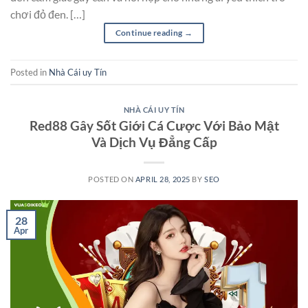
chơi đỏ đen. […]
Continue reading
→
Posted in
Nhà Cái uy Tín
NHÀ CÁI UY TÍN
Red88 Gây Sốt Giới Cá Cược Với Bảo Mật
Và Dịch Vụ Đẳng Cấp
POSTED ON
APRIL 28, 2025
BY
SEO
28
Apr