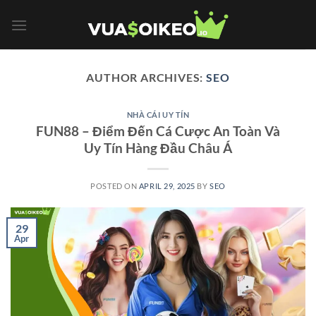
Skip
to
content
AUTHOR ARCHIVES:
SEO
NHÀ CÁI UY TÍN
FUN88 – Điểm Đến Cá Cược An Toàn Và
Uy Tín Hàng Đầu Châu Á
POSTED ON
APRIL 29, 2025
BY
SEO
29
Apr